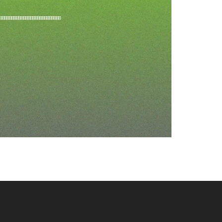
机版高清画质体验，带来沉浸式