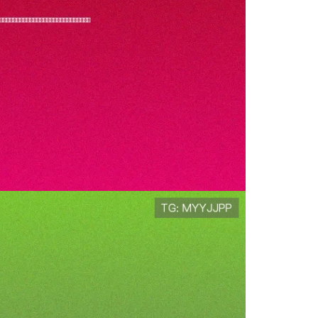
鼎真人手机版下载安装流程及常