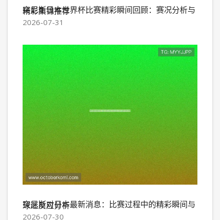
突尼斯日本世界杯比赛精彩瞬间回顾：赛况分析与精彩集锦推荐
2026-07-31
突尼斯对日本最新消息：比赛过程中的精彩瞬间与球迷反应分析
2026-07-30