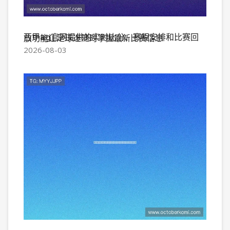
西甲ag官网提供的实时比分、赛程安排和比赛回放功能让足球迷随时掌握最新比赛信息
2026-08-03