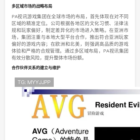
多区域市场的战略布局
PA视讯游戏集团在全球市场的布局，首先体现在对不同
区域的精准定位。公司根据各地区的文化习惯、法律法
规和玩家偏好，制定差异化的市场进入策略。在亚洲市
场，集团注重与本地大型平台合作，推出符合亚洲玩家
偏好的游戏内容；在欧洲和北美，则强调高品质的游戏
体验和严格的合规管理。通过多区域布局，PA视讯集团
有效分散风险，提升整体市场份额。
合作伙伴关系的建立与维护