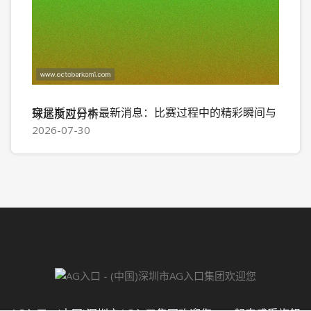
突尼斯对日本最新消息：比赛过程中的精彩瞬间与球迷反应分析
2026-07-30