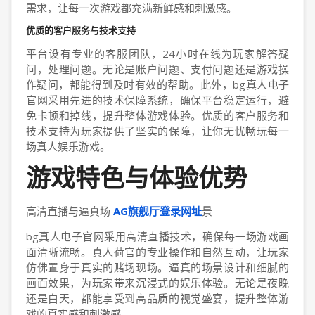
需求，让每一次游戏都充满新鲜感和刺激感。
优质的客户服务与技术支持
平台设有专业的客服团队，24小时在线为玩家解答疑
问，处理问题。无论是账户问题、支付问题还是游戏操
作疑问，都能得到及时有效的帮助。此外，bg真人电子
官网采用先进的技术保障系统，确保平台稳定运行，避
免卡顿和掉线，提升整体游戏体验。优质的客户服务和
技术支持为玩家提供了坚实的保障，让你无忧畅玩每一
场真人娱乐游戏。
游戏特色与体验优势
高清直播与逼真场
AG旗舰厅登录网址
景
bg真人电子官网采用高清直播技术，确保每一场游戏画
面清晰流畅。真人荷官的专业操作和自然互动，让玩家
仿佛置身于真实的赌场现场。逼真的场景设计和细腻的
画面效果，为玩家带来沉浸式的娱乐体验。无论是夜晚
还是白天，都能享受到高品质的视觉盛宴，提升整体游
戏的真实感和刺激感。