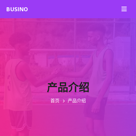
产品介绍
首页
产品介绍