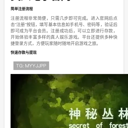
简单注册流程
注册流程非常简便，只需几步即可完成。进入官网后点
击“注册”按钮，填写基本信息如手机号、密码等，验证后
即可成为平台会员。注册成功后，可以立即进行存款，
开始体验丰富多样的真人娱乐游戏。平台还提供多种快
捷登录方式，方便玩家随时随地开启游戏之旅。
快速存款与提现