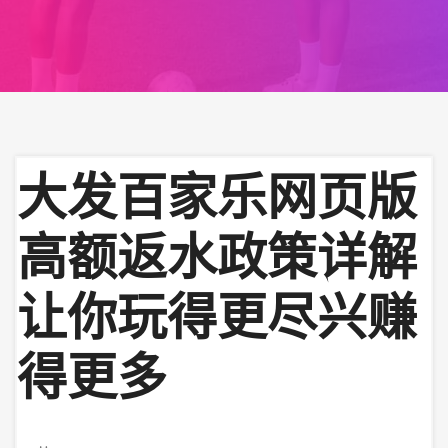
大发百家乐网页版
高额返水政策详解
让你玩得更尽兴赚
得更多