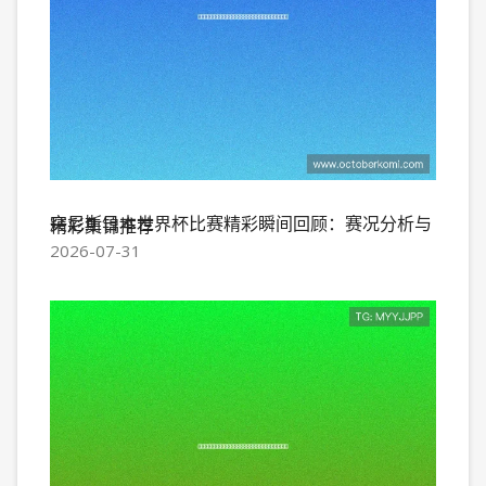
突尼斯日本世界杯比赛精彩瞬间回顾：赛况分析与精彩集锦推荐
2026-07-31