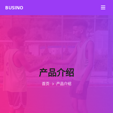
产品介绍
首页
产品介绍