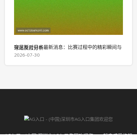
突尼斯对日本最新消息：比赛过程中的精彩瞬间与球迷反应分析
2026-07-30
AG入口 - (中国)深圳市AG入口集团欢迎您，一起来感受旗舰