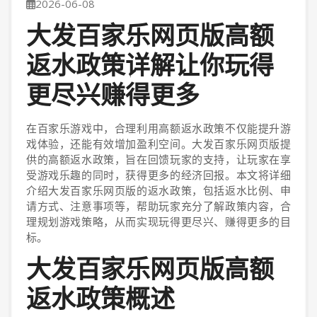
2026-06-08
大发百家乐网页版高额
返水政策详解让你玩得
更尽兴赚得更多
在百家乐游戏中，合理利用高额返水政策不仅能提升游
戏体验，还能有效增加盈利空间。大发百家乐网页版提
供的高额返水政策，旨在回馈玩家的支持，让玩家在享
受游戏乐趣的同时，获得更多的经济回报。本文将详细
介绍大发百家乐网页版的返水政策，包括返水比例、申
请方式、注意事项等，帮助玩家充分了解政策内容，合
理规划游戏策略，从而实现玩得更尽兴、赚得更多的目
标。
大发百家乐网页版高额
返水政策概述